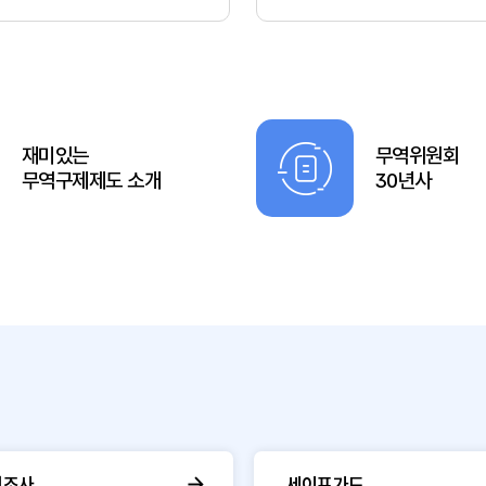
재미있는
무역위원회
무역구제제도 소개
30년사
핑조사
세이프가드