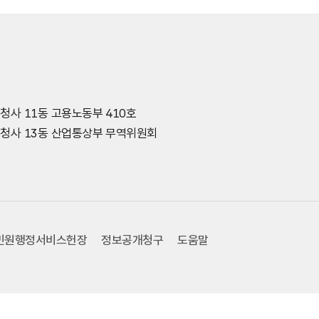
종청사 11동 고용노동부 410호
세종청사 13동 산업통상부 무역위원회
민원행정서비스헌장
정보공개청구
도움말