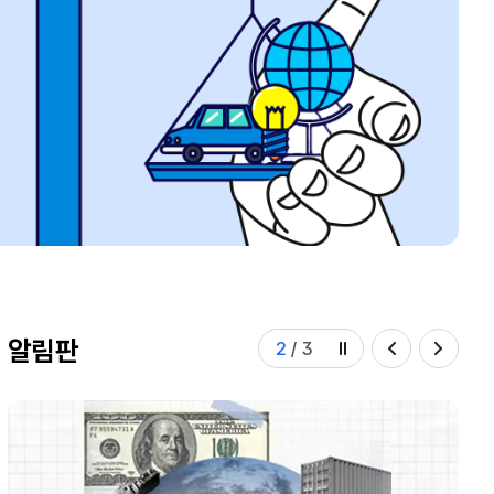
알림판
2
/
3