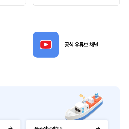
공식 유튜브 채널
불공정무역행위