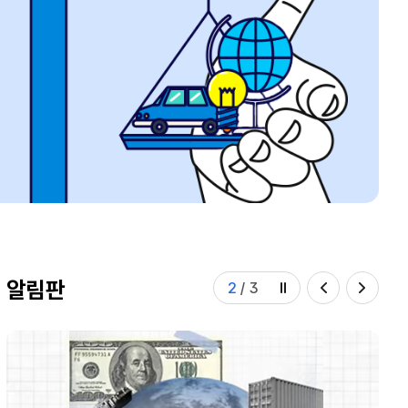
알림판
3
/
3