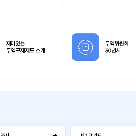
재미있는
무역위원회
무역구제제도 소개
30년사
핑조사
세이프가드