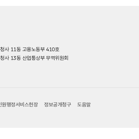
종청사 11동 고용노동부 410호
세종청사 13동 산업통상부 무역위원회
민원행정서비스헌장
정보공개청구
도움말