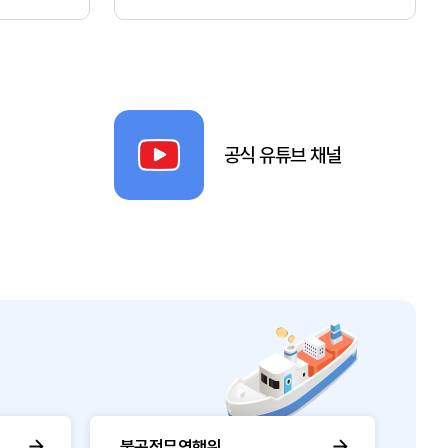
공식 유튜브 채널
불공정무역행위