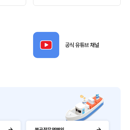
공식 유튜브 채널
불공정무역행위