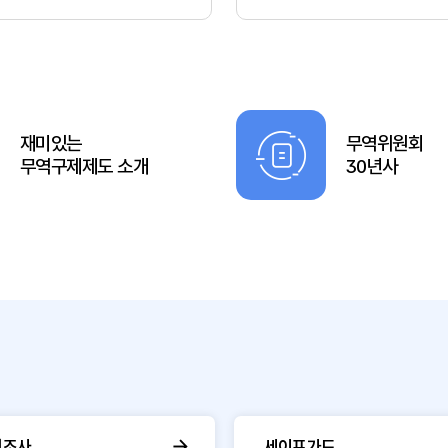
재미있는
무역위원회
무역구제제도 소개
30년사
핑조사
세이프가드