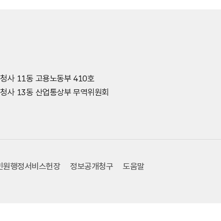
종청사 11동 고용노동부 410호
세종청사 13동 산업통상부 무역위원회
민원행정서비스헌장
정보공개청구
도움말