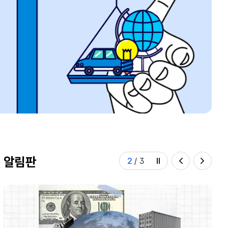
알림판
2
/
3